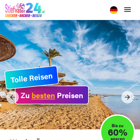
Tolle Reisen
Zu
besten
Preisen
Bis zu
60%
sparen