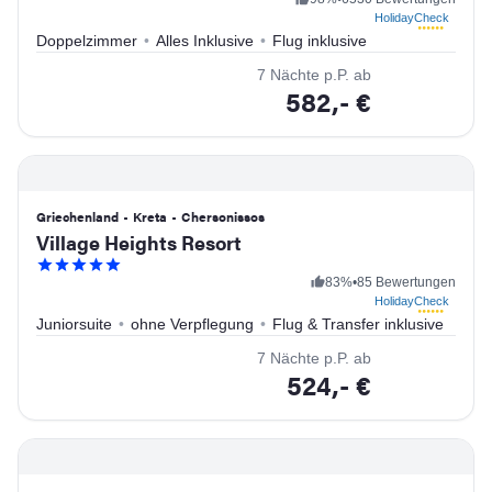
HolidayCheck
Doppelzimmer
•
Alles Inklusive
•
Flug inklusive
7
Nächte
p.P. ab
582,-
€
weiter
Griechenland
•
Kreta
•
Chersonissos
Village Heights Resort
83
%
•
85 Bewertungen
HolidayCheck
Juniorsuite
•
ohne Verpflegung
•
Flug & Transfer inklusive
7
Nächte
p.P. ab
524,-
€
weiter